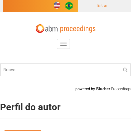
Entrar
Toggle
navigation
Perfil do autor