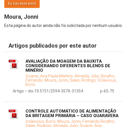
Eu sou esse autor
Moura, Jonni
Esta página do autor ainda não foi solicitada por nenhum usuário.
Artigos publicados por este autor
AVALIAÇÃO DA MOAGEM DA BAUXITA
CONSIDERANDO DIFERENTES BLENDS DE
MINÉRIO
Soares, Ana Paula Martins;
Almeida, Júlio;
Bicalho,
Fernando;
Moura, Jonni;
Sales, Rodrigo;
Volavicius,
Boris
Artigo – doi 10.5151/2594-357X-31354
p-65-75
CONTROLE AUTOMÁTICO DE ALIMENTAÇÃO
DA BRITAGEM PRIMÁRIA – CASO GUARAVERA
Volavicius, Boris;
Moura, Jonni;
Fernando Bicalho;
Sales, Rodrigo;
Almeida, Julio;
Soares, Ana