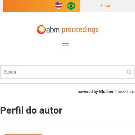
Entrar
Toggle
navigation
Perfil do autor