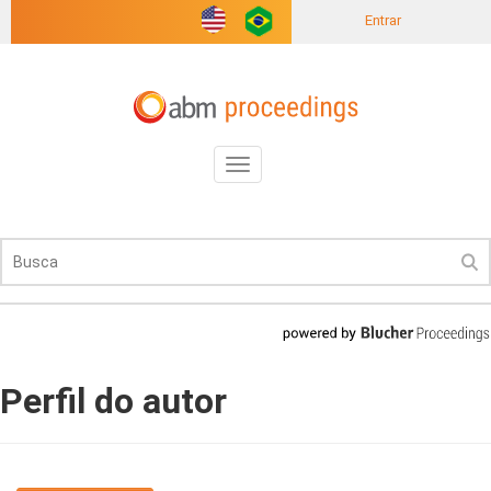
Entrar
Toggle
navigation
Perfil do autor