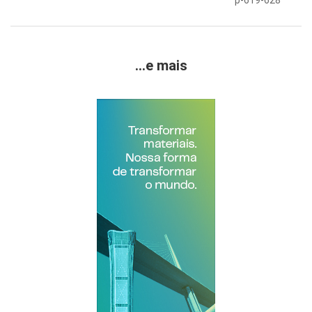
p-619-628
...e mais