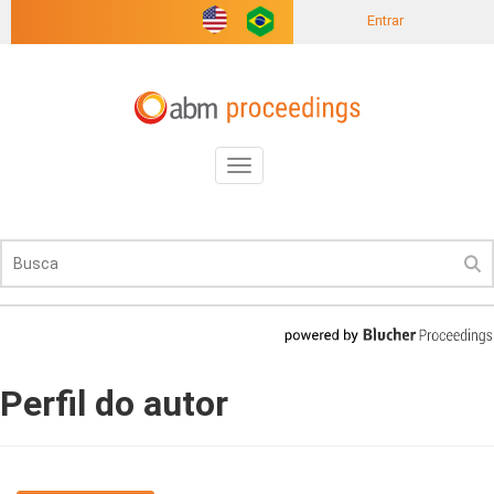
Entrar
Toggle
navigation
Perfil do autor