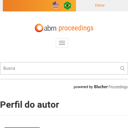
Entrar
Toggle
navigation
Perfil do autor