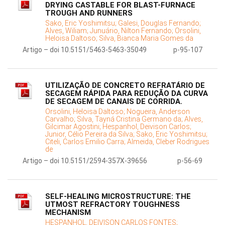
DRYING CASTABLE FOR BLAST-FURNACE
TROUGH AND RUNNERS
Sako, Eric Yoshimitsu;
Galesi, Douglas Fernando;
Alves, Wiliam;
Junuário, Nilton Fernando;
Orsolini,
Heloisa Daltoso;
Silva, Bianca Maria Gomes da
Artigo – doi 10.5151/5463-5463-35049
p-95-107
UTILIZAÇÃO DE CONCRETO REFRATÁRIO DE
SECAGEM RÁPIDA PARA REDUÇÃO DA CURVA
DE SECAGEM DE CANAIS DE CORRIDA.
Orsolini, Heloisa Daltoso;
Nogueira, Anderson
Carvalho;
Silva, Tayná Cristina Germano da;
Alves,
Gilcimar Agostini;
Hespanhol, Deivison Carlos;
Junior, Célio Pereira da Silva;
Sako, Eric Yoshimitsu;
Citeli, Carlos Emilio Carra;
Almeida, Cleber Rodrigues
de
Artigo – doi 10.5151/2594-357X-39656
p-56-69
SELF-HEALING MICROSTRUCTURE: THE
UTMOST REFRACTORY TOUGHNESS
MECHANISM
HESPANHOL, DEIVISON CARLOS FONTES;