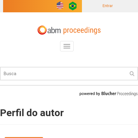
Entrar
Toggle
navigation
Perfil do autor