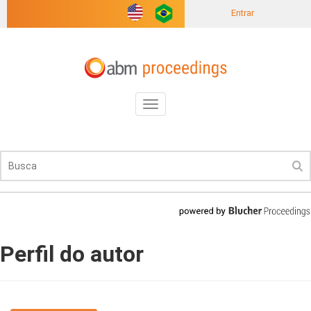
Entrar
Toggle
navigation
Perfil do autor