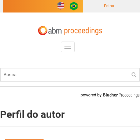
Entrar
Toggle
navigation
Perfil do autor