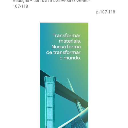
Redução – doi 10.5151/2594-357x-26Red-
107-118
p-107-118