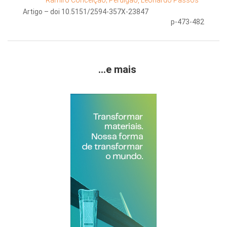
Ramiro Conceição;
Perdigão, Leonardo Passos
Artigo – doi 10.5151/2594-357X-23847
p-473-482
...e mais