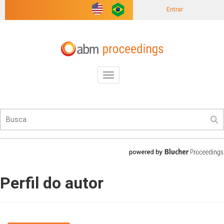
Entrar
Toggle
navigation
Perfil do autor