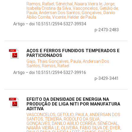
Ramos, Rafael;
Sénéchal, Naiara Vieira le;
Jorge,
Isabella Cristina da Silva;
Vasconcelos, Getúlio de;
Paula, Andersan Dos Santos;
Gonçalves, Danilo
Abílio Corrêa;
Vicente, Helder de Paula
Artigo – doi 10.5151/2594-5327-39934
p-2473-2483
AÇOS E FERROS FUNDIDOS TEMPERADOS E
PARTICIONADOS
Gajo, Thais Gonçalves;
Paula, Andersan Dos
Santos;
Ramos, Rafael
Artigo – doi 10.5151/2594-5327-39916
p-3429-3441
EFEITO DA DENSIDADE DE ENERGIA NA
PRODUÇÃO DE LIGA NITI POR MANUFATURA
ADITIVA
VASCONCELOS, GETÚLIO;
PAULA, ANDERSAN DOS
SANTOS;
TEIXEIRA, RODOLFO DA SILVA;
GONÇALVES, DANILO ABÍLIO CORRÊA;
SÉNÉCHAL,
NAIARA VIEIRA LE;
OLIVEIRA, FÁBIO SILVA DE;
DYER,