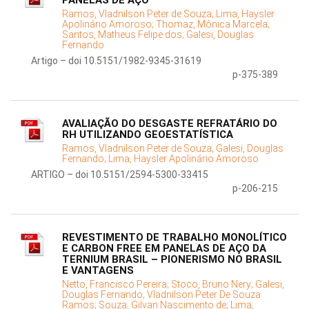
PANELAS DE AÇO
Ramos, Vladnilson Peter de Souza;
Lima, Haysler
Apolinário Amoroso;
Thomaz, Mônica Marcela;
Santos, Matheus Felipe dos;
Galesi, Douglas
Fernando
Artigo – doi 10.5151/1982-9345-31619
p-375-389
AVALIAÇÃO DO DESGASTE REFRATÁRIO DO
RH UTILIZANDO GEOESTATÍSTICA
Ramos, Vladnilson Peter de Souza;
Galesi, Douglas
Fernando;
Lima, Haysler Apolinário Amoroso
ARTIGO – doi 10.5151/2594-5300-33415
p-206-215
REVESTIMENTO DE TRABALHO MONOLÍTICO
E CARBON FREE EM PANELAS DE AÇO DA
TERNIUM BRASIL – PIONERISMO NO BRASIL
E VANTAGENS
Netto, Francisco Pereira;
Stoco, Bruno Nery;
Galesi,
Douglas Fernando;
Vladnilson Peter De Souza
Ramos;
Souza, Gilvan Nascimento de;
Lima,