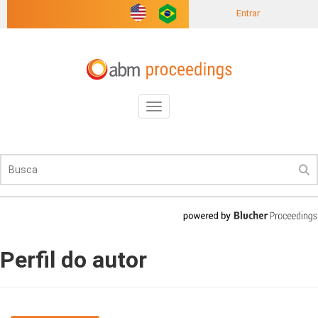
Entrar
Toggle
navigation
Perfil do autor