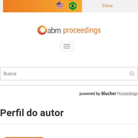
Entrar
Toggle
navigation
Perfil do autor