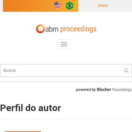
Entrar
Toggle
navigation
Perfil do autor