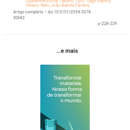
Guilherme Rocha;
Takano, Cyro;
Tiago Ramos
Ribeiro;
Neto, João Batista Ferreira
Artigo completo – doi 10.5151/2594-357X-
30682
p-228-239
...e mais