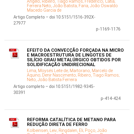
Angelo;
Ribeiro, Tiago Ramos;
Fredericci, Catia;
Ferreira Neto, João Batista;
Faria, João Oswaldo
Macedo Garcia de
Artigo Completo – doi 10.5151/1516-392X-
27977
p-1169-1176
EFEITO DA CONVECÇÃO FORÇADA NA MICRO
E MACROESTRUTURA DE LINGOTES DE
SILÍCIO GRAU METALÚRGICO OBTIDOS POR
SOLIDIFICAÇÃO UNIDIRECIONAL
Lima, Moysés Leite de;
Martorano, Marcelo de
Aquino;
Denir Nascimento;
Ribeiro, Tiago Ramos;
Neto, João Batista Ferreira
Artigo completo – doi 10.5151/1982-9345-
30391
p-414-424
REFORMA CATALÍTICA DE METANO PARA
REDUÇÃO DIRETA DE FERRO
Kolbeinsen, Leiv;
Ringdalen, Eli;
Poço, João