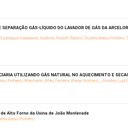
DE SEPARAÇÃO GÁS-LÍQUIDO DO LAVADOR DE GÁS DA ARCELO
o Eustáquio Valadares;
Huebner, Rudolf;
Ribeiro, Vicente Aleixo Pinheiro;
ACIARIA UTILIZANDO GÁS NATURAL NO AQUECIMENTO E SEC
leixo Pinheiro;
Wiermann, Alfeu;
Ferreira, Wanyr Romero;
,;
Arantes, Luiz
de Alto Forno da Usina de João Monlevade
cente Aleixo Pinheiro