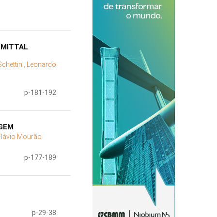
RMITTAL
Schettini, Leonardo
p-181-192
AGEM
 Flávio Mourão
p-177-189
p-29-38