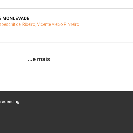
DE MONLEVADE
speschit de;
Ribeiro, Vicente Aleixo Pinheiro
...e mais
Preceeding