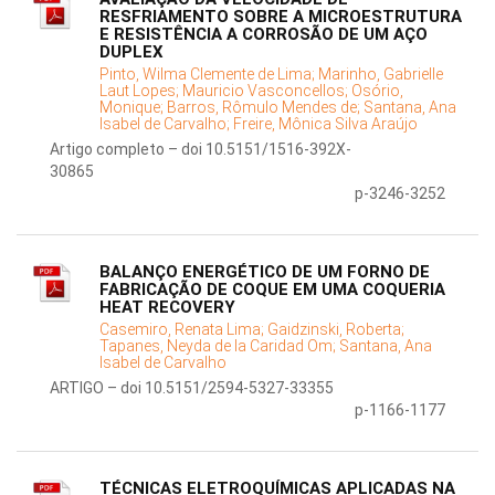
RESFRIAMENTO SOBRE A MICROESTRUTURA
E RESISTÊNCIA A CORROSÃO DE UM AÇO
DUPLEX
Pinto, Wilma Clemente de Lima;
Marinho, Gabrielle
Laut Lopes;
Mauricio Vasconcellos;
Osório,
Monique;
Barros, Rômulo Mendes de;
Santana, Ana
Isabel de Carvalho;
Freire, Mônica Silva Araújo
Artigo completo – doi 10.5151/1516-392X-
30865
p-3246-3252
BALANÇO ENERGÉTICO DE UM FORNO DE
FABRICAÇÃO DE COQUE EM UMA COQUERIA
HEAT RECOVERY
Casemiro, Renata Lima;
Gaidzinski, Roberta;
Tapanes, Neyda de la Caridad Om;
Santana, Ana
Isabel de Carvalho
ARTIGO – doi 10.5151/2594-5327-33355
p-1166-1177
TÉCNICAS ELETROQUÍMICAS APLICADAS NA