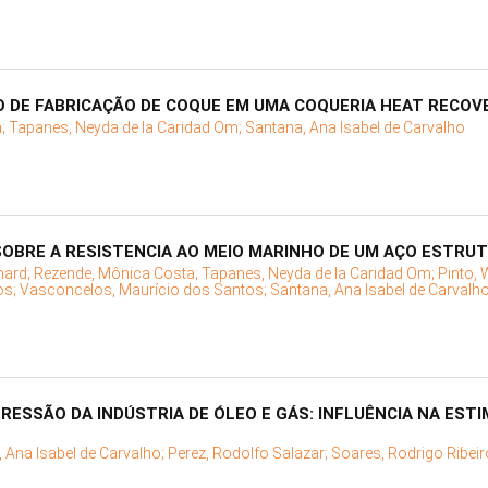
 DE FABRICAÇÃO DE COQUE EM UMA COQUERIA HEAT RECOV
a;
Tapanes, Neyda de la Caridad Om;
Santana, Ana Isabel de Carvalho
OBRE A RESISTENCIA AO MEIO MARINHO DE UM AÇO ESTRU
nard;
Rezende, Mônica Costa;
Tapanes, Neyda de la Caridad Om;
Pinto,
os;
Vasconcelos, Maurício dos Santos;
Santana, Ana Isabel de Carvalh
RESSÃO DA INDÚSTRIA DE ÓLEO E GÁS: INFLUÊNCIA NA ESTI
 Ana Isabel de Carvalho;
Perez, Rodolfo Salazar;
Soares, Rodrigo Ribeir