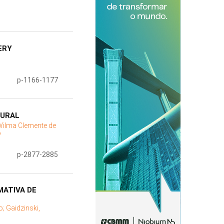
ERY
p-1166-1177
TURAL
 Wilma Clemente de
o
p-2877-2885
MATIVA DE
o;
Gaidzinski,