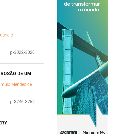
auricio
p-3022-3026
RROSÃO DE UM
ômulo Mendes de;
p-3246-3252
ERY