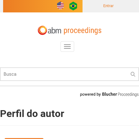
Entrar
Toggle
navigation
Perfil do autor