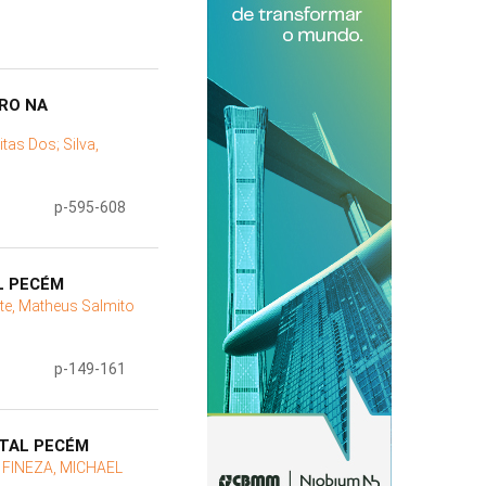
RO NA
eitas Dos;
Silva,
p-595-608
L PECÉM
te, Matheus Salmito
p-149-161
TTAL PECÉM
;
FINEZA, MICHAEL