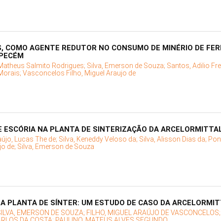
S, COMO AGENTE REDUTOR NO CONSUMO DE MINÉRIO DE FER
 PECÉM
Matheus Salmito Rodrigues;
Silva, Emerson de Souza;
Santos, Adilio Fr
Morais;
Vasconcelos Filho, Miguel Araujo de
E ESCÓRIA NA PLANTA DE SINTERIZAÇÃO DA ARCELORMITTA
aújo, Lucas The de;
Silva, Keneddy Veloso da;
Silva, Alisson Dias da;
Pon
jo de;
Silva, Emerson de Souza
NA PLANTA DE SÍNTER: UM ESTUDO DE CASO DA ARCELORMI
SILVA, EMERSON DE SOUZA;
FILHO, MIGUEL ARAÚJO DE VASCONCELOS
ARLOS DA COSTA;
PAULINO, MATEUS ALVES SEGUNDO