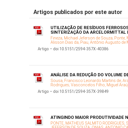
Artigos publicados por este autor
UTILIZAÇÃO DE RESÍDUOS FERROSO
SINTERIZAÇÃO DA ARCELORMITTAL
Fineza, Michael Jeferson de Souza;
Ponte, 
Alisson Dias da;
Piau, Antônio Augusto de 
Artigo – doi 10.5151/2594-357X-40386
ANÁLISE DA REDUÇÃO DO VOLUME D
Sousa, Francisco Leonardo Martins de;
Ar
Rodrigues;
Vasconcelos Filho, Miguel Araú
Artigo – doi 10.5151/2594-357X-39849
ATINGINDO MAIOR PRODUTIVIDADE 
PONTE, MATHEUS SALMITO RODRIGUES;
JEFERSON DE SOUZA;
ONIAS, ANTONIO C