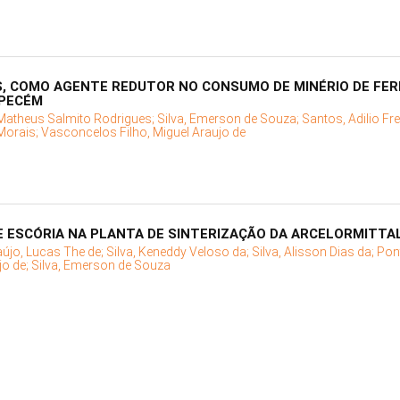
S, COMO AGENTE REDUTOR NO CONSUMO DE MINÉRIO DE FER
 PECÉM
Matheus Salmito Rodrigues;
Silva, Emerson de Souza;
Santos, Adilio Fr
Morais;
Vasconcelos Filho, Miguel Araujo de
E ESCÓRIA NA PLANTA DE SINTERIZAÇÃO DA ARCELORMITTA
aújo, Lucas The de;
Silva, Keneddy Veloso da;
Silva, Alisson Dias da;
Pon
jo de;
Silva, Emerson de Souza