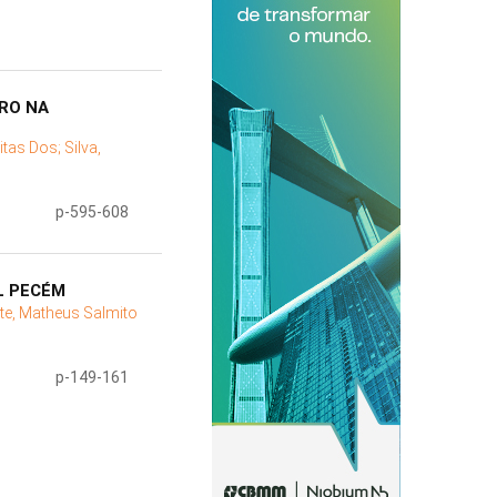
RO NA
eitas Dos;
Silva,
p-595-608
L PECÉM
te, Matheus Salmito
p-149-161