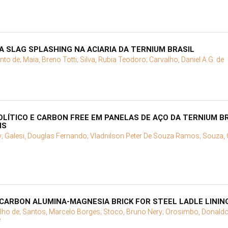
 SLAG SPLASHING NA ACIARIA DA TERNIUM BRASIL
nto de;
Maia, Breno Totti;
Silva, Rubia Teodoro;
Carvalho, Daniel A.G. de
ÍTICO E CARBON FREE EM PANELAS DE AÇO DA TERNIUM BR
NS
y;
Galesi, Douglas Fernando;
Vladnilson Peter De Souza Ramos;
Souza, 
ARBON ALUMINA-MAGNESIA BRICK FOR STEEL LADLE LININ
lho de;
Santos, Marcelo Borges;
Stoco, Bruno Nery;
Orosimbo, Donaldo 
e