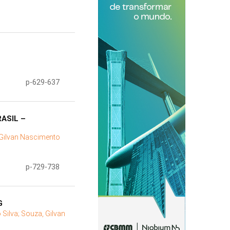
p-629-637
ASIL –
Gilvan Nascimento
p-729-738
G
Silva;
Souza, Gilvan