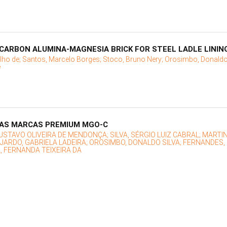
ARBON ALUMINA-MAGNESIA BRICK FOR STEEL LADLE LININ
lho de;
Santos, Marcelo Borges;
Stoco, Bruno Nery;
Orosimbo, Donaldo 
e
NAS MARCAS PREMIUM MGO-C
USTAVO OLIVEIRA DE MENDONÇA;
SILVA, SÉRGIO LUIZ CABRAL;
MARTIN
JARDO, GABRIELA LADEIRA;
OROSIMBO, DONALDO SILVA;
FERNANDES, 
A, FERNANDA TEIXEIRA DA