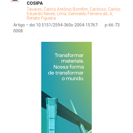
COSIPA
Tavares, Carlos Antônio Bomfim;
Cardoso, Carlos
Eduardo Neves;
Lima, Genivaldo Ferreira de;
Jr,
Renato Figueira
Artigo – doi 10.5151/2594-360x-2004-15767-
p-66-73
0008