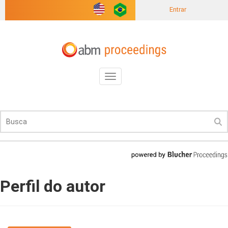
Entrar
Toggle
navigation
Perfil do autor