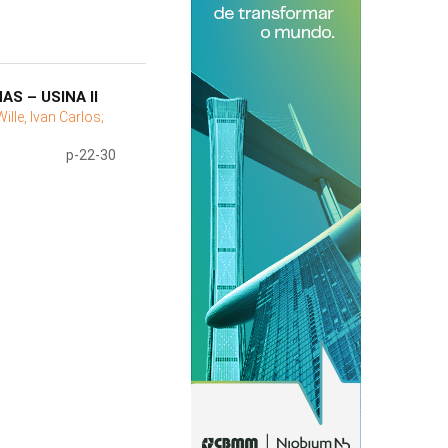
S – USINA II
Wille, Ivan Carlos;
p-22-30