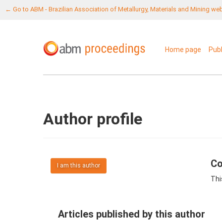
← Go to ABM - Brazilian Association of Metallurgy, Materials and Mining we
Home page
Pub
Author profile
Co
I am this author
Thi
Articles published by this author