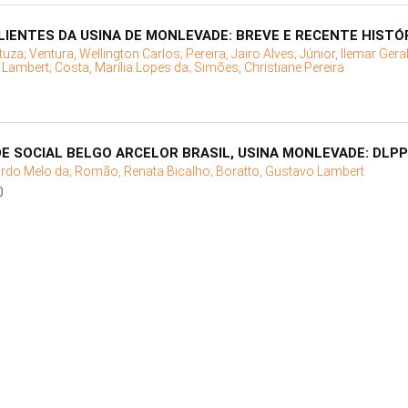
IENTES DA USINA DE MONLEVADE: BREVE E RECENTE HISTÓ
tuza;
Ventura, Wellington Carlos;
Pereira, Jairo Alves;
Júnior, Ilemar Ger
 Lambert;
Costa, Marília Lopes da;
Simões, Christiane Pereira
E SOCIAL BELGO ARCELOR BRASIL, USINA MONLEVADE: DLPP
rdo Melo da;
Romão, Renata Bicalho;
Boratto, Gustavo Lambert
0