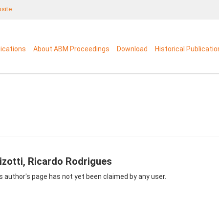
bsite
lications
About ABM Proceedings
Download
Historical Publicati
izotti, Ricardo Rodrigues
s author's page has not yet been claimed by any user.