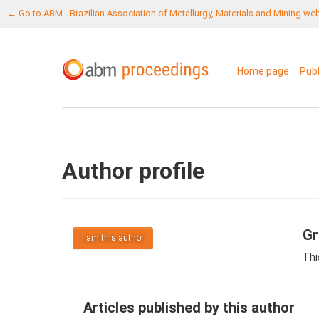
← Go to ABM - Brazilian Association of Metallurgy, Materials and Mining we
Home page
Pub
Author profile
Gr
I am this author
Thi
Articles published by this author