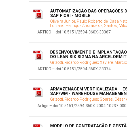
AUTOMATIZAÇÃO DAS OPERAÇÕES D
SAP FIORI - MOBILE
Oliveira Junior, Paulo Roberto de;
Casa Neto
Luciano Henrique Andrade de;
Santos, Milc
ARTIGO – doi 10.5151/2594-360X-33367
DESENVOLVIMENTO E IMPLANTAÇÃO
DO LEAN SIX SIGMA NA ARCELORMI
Grizotti, Ricardo Rodrigues;
Xaviere, Marcio
ARTIGO – doi 10.5151/2594-360X-33374
ARMAZENAGEM VERTICALIZADA – E
SAP/WM - WAREHOUSE MANAGEMEN
Grizotti, Ricardo Rodrigues;
Soares, César
Artigo – doi 10.5151/2594-360X-2004-10237-000
MODELO DE CONTRATAÇÃO E GESTÃO