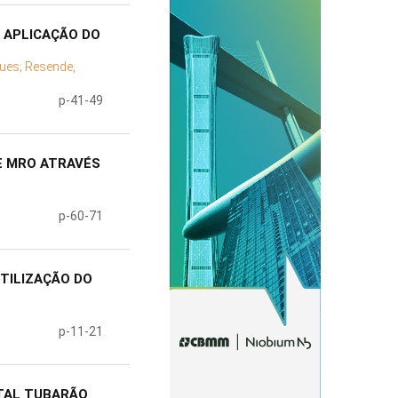
 APLICAÇÃO DO
gues;
Resende,
p-41-49
E MRO ATRAVÉS
p-60-71
TILIZAÇÃO DO
p-11-21
TTAL TUBARÃO