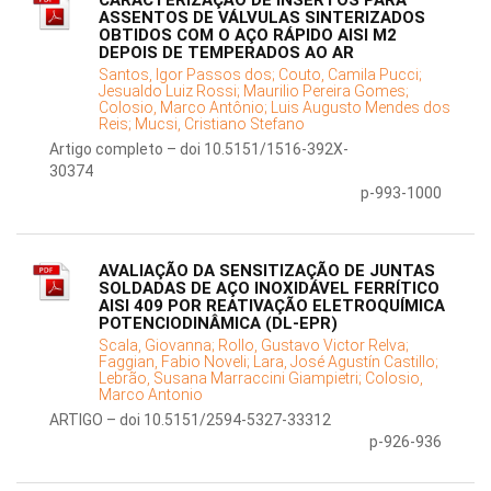
CARACTERIZAÇÃO DE INSERTOS PARA
ASSENTOS DE VÁLVULAS SINTERIZADOS
OBTIDOS COM O AÇO RÁPIDO AISI M2
DEPOIS DE TEMPERADOS AO AR
Santos, Igor Passos dos;
Couto, Camila Pucci;
Jesualdo Luiz Rossi;
Maurilio Pereira Gomes;
Colosio, Marco Antônio;
Luis Augusto Mendes dos
Reis;
Mucsi, Cristiano Stefano
Artigo completo – doi 10.5151/1516-392X-
30374
p-993-1000
AVALIAÇÃO DA SENSITIZAÇÃO DE JUNTAS
SOLDADAS DE AÇO INOXIDÁVEL FERRÍTICO
AISI 409 POR REATIVAÇÃO ELETROQUÍMICA
POTENCIODINÂMICA (DL-EPR)
Scala, Giovanna;
Rollo, Gustavo Victor Relva;
Faggian, Fabio Noveli;
Lara, José Agustín Castillo;
Lebrão, Susana Marraccini Giampietri;
Colosio,
Marco Antonio
ARTIGO – doi 10.5151/2594-5327-33312
p-926-936