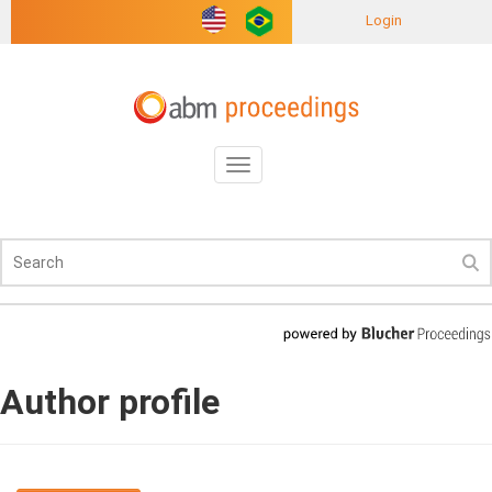
Login
Toggle
navigation
Author profile