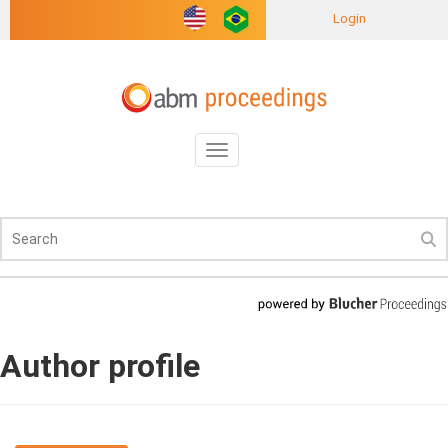
Login
Toggle
navigation
Author profile