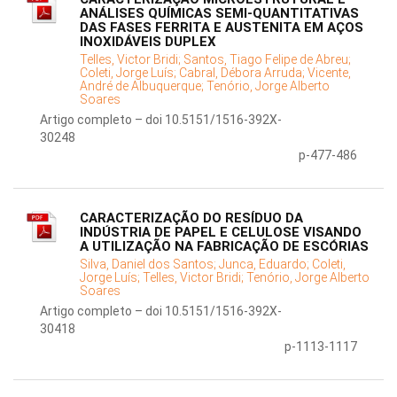
ANÁLISES QUÍMICAS SEMI-QUANTITATIVAS
DAS FASES FERRITA E AUSTENITA EM AÇOS
INOXIDÁVEIS DUPLEX
Telles, Victor Bridi;
Santos, Tiago Felipe de Abreu;
Coleti, Jorge Luís;
Cabral, Débora Arruda;
Vicente,
André de Albuquerque;
Tenório, Jorge Alberto
Soares
Artigo completo – doi 10.5151/1516-392X-
30248
p-477-486
CARACTERIZAÇÃO DO RESÍDUO DA
INDÚSTRIA DE PAPEL E CELULOSE VISANDO
A UTILIZAÇÃO NA FABRICAÇÃO DE ESCÓRIAS
Silva, Daniel dos Santos;
Junca, Eduardo;
Coleti,
Jorge Luís;
Telles, Victor Bridi;
Tenório, Jorge Alberto
Soares
Artigo completo – doi 10.5151/1516-392X-
30418
p-1113-1117