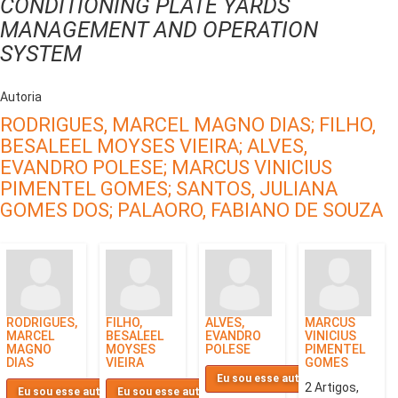
CONDITIONING PLATE YARDS
MANAGEMENT AND OPERATION
SYSTEM
Autoria
RODRIGUES, MARCEL MAGNO DIAS;
FILHO,
BESALEEL MOYSES VIEIRA;
ALVES,
EVANDRO POLESE;
MARCUS VINICIUS
PIMENTEL GOMES;
SANTOS, JULIANA
GOMES DOS;
PALAORO, FABIANO DE SOUZA
RODRIGUES,
FILHO,
ALVES,
MARCUS
MARCEL
BESALEEL
EVANDRO
VINICIUS
MAGNO
MOYSES
POLESE
PIMENTEL
DIAS
VIEIRA
GOMES
Eu sou esse autor
2 Artigos,
Eu sou esse autor
Eu sou esse autor