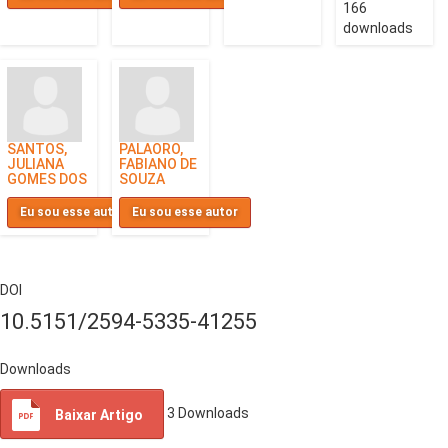
166
downloads
SANTOS,
PALAORO,
JULIANA
FABIANO DE
GOMES DOS
SOUZA
Eu sou esse autor
Eu sou esse autor
DOI
10.5151/2594-5335-41255
Downloads
3
Downloads
Baixar Artigo