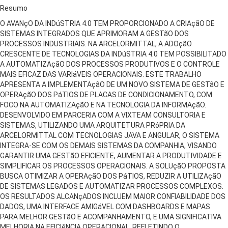
Resumo
O AVANçO DA INDúSTRIA 4.0 TEM PROPORCIONADO A CRIAçãO DE
SISTEMAS INTEGRADOS QUE APRIMORAM A GESTãO DOS
PROCESSOS INDUSTRIAIS. NA ARCELORMITTAL, A ADOçãO
CRESCENTE DE TECNOLOGIAS DA INDúSTRIA 4.0 TEM POSSIBILITADO
A AUTOMATIZAçãO DOS PROCESSOS PRODUTIVOS E O CONTROLE
MAIS EFICAZ DAS VARIáVEIS OPERACIONAIS. ESTE TRABALHO
APRESENTA A IMPLEMENTAçãO DE UM NOVO SISTEMA DE GESTãO E
OPERAçãO DOS PáTIOS DE PLACAS DE CONDICIONAMENTO, COM
FOCO NA AUTOMATIZAçãO E NA TECNOLOGIA DA INFORMAçãO.
DESENVOLVIDO EM PARCERIA COM A VIXTEAM CONSULTORIA E
SISTEMAS, UTILIZANDO UMA ARQUITETURA PRóPRIA DA
ARCELORMITTAL COM TECNOLOGIAS JAVA E ANGULAR, O SISTEMA
INTEGRA-SE COM OS DEMAIS SISTEMAS DA COMPANHIA, VISANDO
GARANTIR UMA GESTãO EFICIENTE, AUMENTAR A PRODUTIVIDADE E
SIMPLIFICAR OS PROCESSOS OPERACIONAIS. A SOLUçãO PROPOSTA
BUSCA OTIMIZAR A OPERAçãO DOS PáTIOS, REDUZIR A UTILIZAçãO
DE SISTEMAS LEGADOS E AUTOMATIZAR PROCESSOS COMPLEXOS.
OS RESULTADOS ALCANçADOS INCLUEM MAIOR CONFIABILIDADE DOS
DADOS, UMA INTERFACE AMIGáVEL COM DASHBOARDS E MAPAS
PARA MELHOR GESTãO E ACOMPANHAMENTO, E UMA SIGNIFICATIVA
MELHORIA NA EFICIêNCIA OPERACIONAL, REFLETINDO O