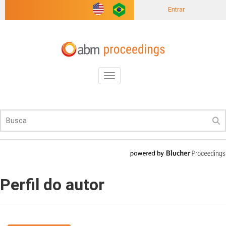
Entrar
Toggle
navigation
Perfil do autor