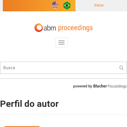
Entrar
Toggle
navigation
Perfil do autor