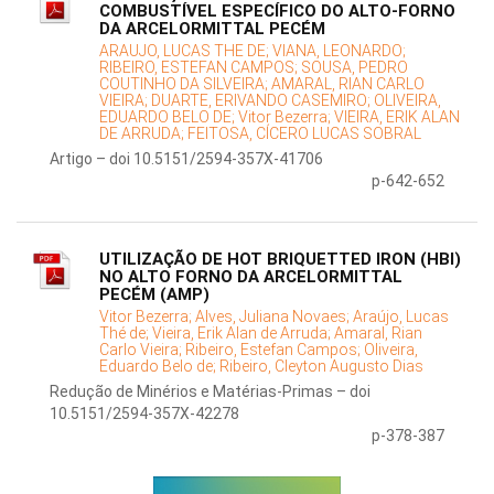
COMBUSTÍVEL ESPECÍFICO DO ALTO-FORNO
DA ARCELORMITTAL PECÉM
ARAUJO, LUCAS THE DE;
VIANA, LEONARDO;
RIBEIRO, ESTEFAN CAMPOS;
SOUSA, PEDRO
COUTINHO DA SILVEIRA;
AMARAL, RIAN CARLO
VIEIRA;
DUARTE, ERIVANDO CASEMIRO;
OLIVEIRA,
EDUARDO BELO DE;
Vitor Bezerra;
VIEIRA, ERIK ALAN
DE ARRUDA;
FEITOSA, CÍCERO LUCAS SOBRAL
Artigo – doi 10.5151/2594-357X-41706
p-642-652
UTILIZAÇÃO DE HOT BRIQUETTED IRON (HBI)
NO ALTO FORNO DA ARCELORMITTAL
PECÉM (AMP)
Vitor Bezerra;
Alves, Juliana Novaes;
Araújo, Lucas
Thé de;
Vieira, Erik Alan de Arruda;
Amaral, Rian
Carlo Vieira;
Ribeiro, Estefan Campos;
Oliveira,
Eduardo Belo de;
Ribeiro, Cleyton Augusto Dias
Redução de Minérios e Matérias-Primas – doi
10.5151/2594-357X-42278
p-378-387