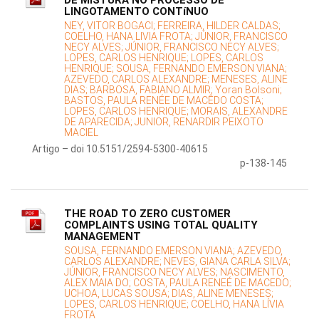
DE MISTURA NO PROCESSO DE
LINGOTAMENTO CONTíNUO
NEY, VITOR BOGACI;
FERREIRA, HILDER CALDAS;
COELHO, HANA LIVIA FROTA;
JÚNIOR, FRANCISCO
NECY ALVES;
JÚNIOR, FRANCISCO NECY ALVES;
LOPES, CARLOS HENRIQUE;
LOPES, CARLOS
HENRIQUE;
SOUSA, FERNANDO EMERSON VIANA;
AZEVEDO, CARLOS ALEXANDRE;
MENESES, ALINE
DIAS;
BARBOSA, FABIANO ALMIR;
Yoran Bolsoni;
BASTOS, PAULA RENÉE DE MACÊDO COSTA;
LOPES, CARLOS HENRIQUE;
MORAIS, ALEXANDRE
DE APARECIDA;
JUNIOR, RENARDIR PEIXOTO
MACIEL
Artigo – doi 10.5151/2594-5300-40615
p-138-145
THE ROAD TO ZERO CUSTOMER
COMPLAINTS USING TOTAL QUALITY
MANAGEMENT
SOUSA, FERNANDO EMERSON VIANA;
AZEVEDO,
CARLOS ALEXANDRE;
NEVES, GIANA CARLA SILVA;
JÚNIOR, FRANCISCO NECY ALVES;
NASCIMENTO,
ALEX MAIA DO;
COSTA, PAULA RENEÉ DE MACEDO;
UCHOA, LUCAS SOUSA;
DIAS, ALINE MENESES;
LOPES, CARLOS HENRIQUE;
COELHO, HANA LÍVIA
FROTA