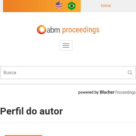
Entrar
Toggle
navigation
Perfil do autor