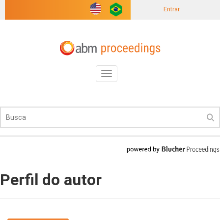
Entrar
Toggle
navigation
Perfil do autor