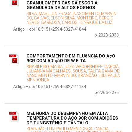
GRANULOMÉTRICAS DA ESCÓRIA
GRANULADA DE ALTOS FORNOS
SILVA, MARLLON FRAGA;
NASCIMENTO, MARVIN
DO;
GALVAO, ELSON SILVA;
MONTEIRO, SERGIO
NEVES;
BARBOSA, CARLOS HENRIQUE DA LUZ
Artigo – doi 10.5151/2594-5327-41044
p-2023-2030
COMPORTAMENTO EM FLUêNCIA DO AçO
9CR COM ADIçãO DE W E TA
BRASILEIRO, MARIA LUIZA WEDDERHOFF;
GARCIA,
JULIANNA MAGALHÃES;
SOUSA, TALITA GAMA DE;
NASCIMENTO, MARVIN DO;
BRANDÃO, LUIZ PAULA
MENDONÇA
Artigo – doi 10.5151/2594-5327-41184
p-2266-2275
MELHORIA DO DESEMPENHO EM ALTA
TEMPERATURA DO AÇO 9CR COM ADIÇÕES
DE TUNGSTÊNIO E TÂNTALO
BRANDÃO, LUIZ PAULO MENDONÇA;
GARCIA,