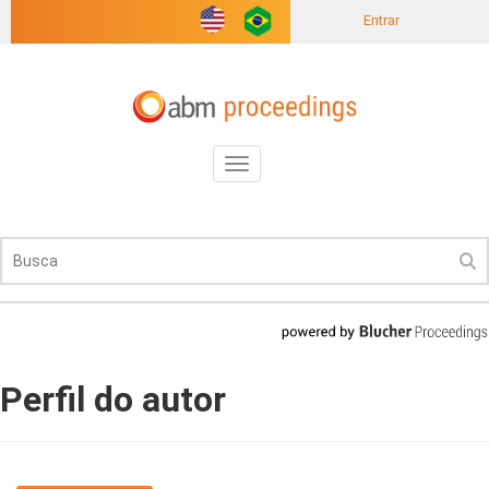
Entrar
Toggle
navigation
Perfil do autor