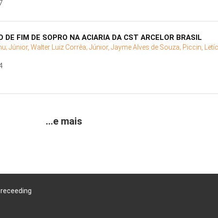
7
 DE FIM DE SOPRO NA ACIARIA DA CST ARCELOR BRASIL
mu;
Júnior, Walter Luiz Corrêa;
Júnior, Jayme Alves de Souza;
Piccin, Letí
4
...e mais
Preceeding