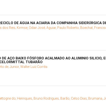
CICLO DE ÁGUA NA ACIARIA DA COMPANHIA SIDERÚRGICA D
us dos Reis;
Kirmse, Odair José;
Aguiar, Paulo Roberto;
Boechat, Francis
DE AÇO BAIXO FÓSFORO ACALMADO AO ALUMINIO SILICIO, 
RCELORMITTAL TUBARÃO
rto de;
Junior, Walter Luiz Corrêa
ettogne do;
Henriques, Bruno Rodrigues;
Barão, Celso Dias;
Brumana, J