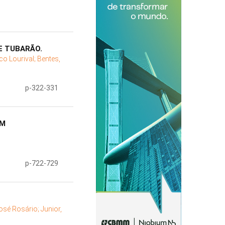
E TUBARÃO.
co Lourival;
Bentes,
p-322-331
EM
p-722-729
osé Rosário;
Junior,