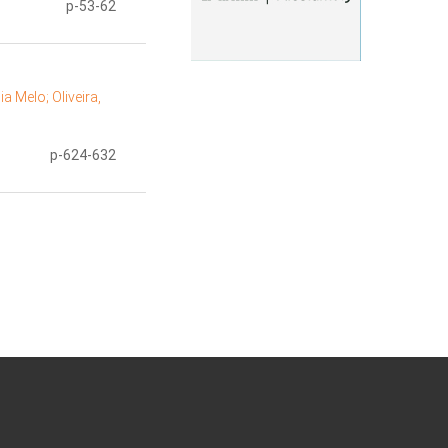
p-53-62
cia Melo;
Oliveira,
p-624-632