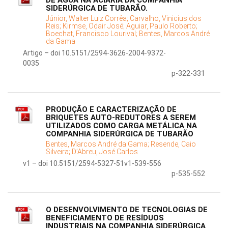
DE ÁGUA NA ACIARIA DA COMPANHIA
SIDERÚRGICA DE TUBARÃO.
Júnior, Walter Luiz Corrêa;
Carvalho, Vinicius dos
Reis;
Kirmse, Odair José;
Aguiar, Paulo Roberto;
Boechat, Francisco Lourival;
Bentes, Marcos André
da Gama
Artigo – doi 10.5151/2594-3626-2004-9372-
0035
p-322-331
PRODUÇÃO E CARACTERIZAÇÃO DE
BRIQUETES AUTO-REDUTORES A SEREM
UTILIZADOS COMO CARGA METÁLICA NA
COMPANHIA SIDERÚRGICA DE TUBARÃO
Bentes, Marcos André da Gama;
Resende, Caio
Silveira;
D’Abreu, José Carlos
v1 – doi 10.5151/2594-5327-51v1-539-556
p-535-552
O DESENVOLVIMENTO DE TECNOLOGIAS DE
BENEFICIAMENTO DE RESÍDUOS
INDUSTRIAIS NA COMPANHIA SIDERÚRGICA