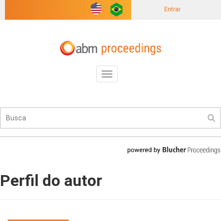
Entrar
Toggle
navigation
Perfil do autor