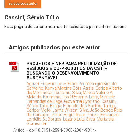
Eu sou esse autor
Cassini, Sérvio Túlio
Esta página do autor ainda não foi solicitada por nenhum usuário.
Artigos publicados por este autor
PROJETOS FINEP PARA REUTILIZAÇÃO DE
RESÍDUOS E CO-PRODUTOS DA CST –
BUSCANDO O DESENVOLVIMENTO
SUSTENTÁVEL
Agrizzi, Eugenio José;
Filho, Pedro Sérgio Bicudo;
Carvalho, Kenya Martins Góis;
Assis, Carlos Alberto
de;
Morimoto, Tsutomu;
Silva, Marco Valério A.
Melo da;
Brumana, José Rosário;
Lana, Marcelo
Fernandes de;
Lage, Giovanna Cypriano;
Cassini,
Sérvio Túlio;
Braga, Florindo dos Santos;
Tango,
Carlos;
Mello, Jaime Wilson;
Silva, João Bosco Reis
da;
Carvalho, Pedro Augusto de;
Souza, Fernando
Lordêllo S.;
Borges, Lazaro Luiz;
Silva, Maristela
Gomes da
Artigo – doi 10.5151/2594-5300-2004-9314-