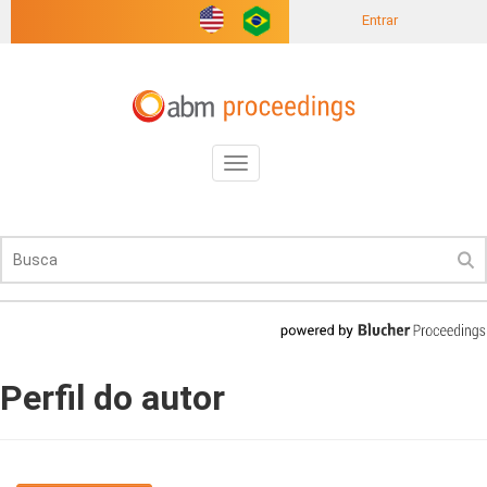
Entrar
Toggle
navigation
Perfil do autor