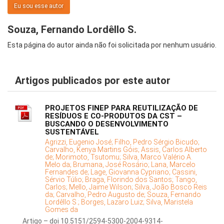
Eu sou esse autor
Souza, Fernando Lordêllo S.
Esta página do autor ainda não foi solicitada por nenhum usuário.
Artigos publicados por este autor
PROJETOS FINEP PARA REUTILIZAÇÃO DE
RESÍDUOS E CO-PRODUTOS DA CST –
BUSCANDO O DESENVOLVIMENTO
SUSTENTÁVEL
Agrizzi, Eugenio José;
Filho, Pedro Sérgio Bicudo;
Carvalho, Kenya Martins Góis;
Assis, Carlos Alberto
de;
Morimoto, Tsutomu;
Silva, Marco Valério A.
Melo da;
Brumana, José Rosário;
Lana, Marcelo
Fernandes de;
Lage, Giovanna Cypriano;
Cassini,
Sérvio Túlio;
Braga, Florindo dos Santos;
Tango,
Carlos;
Mello, Jaime Wilson;
Silva, João Bosco Reis
da;
Carvalho, Pedro Augusto de;
Souza, Fernando
Lordêllo S.;
Borges, Lazaro Luiz;
Silva, Maristela
Gomes da
Artigo – doi 10.5151/2594-5300-2004-9314-