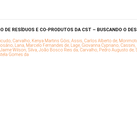
ÃO DE RESÍDUOS E CO-PRODUTOS DA CST – BUSCANDO O D
Bicudo;
Carvalho, Kenya Martins Góis;
Assis, Carlos Alberto de;
Morimot
osário;
Lana, Marcelo Fernandes de;
Lage, Giovanna Cypriano;
Cassini,
 Jaime Wilson;
Silva, João Bosco Reis da;
Carvalho, Pedro Augusto de;
istela Gomes da