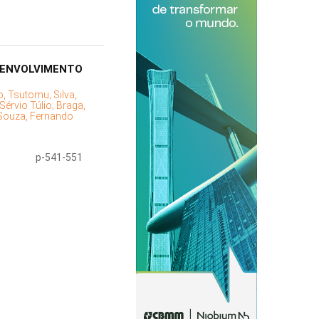
ESENVOLVIMENTO
o, Tsutomu;
Silva,
 Sérvio Túlio;
Braga,
Souza, Fernando
p-541-551