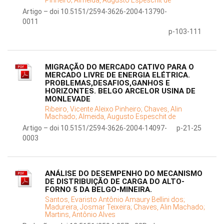
Pinheiro;
Almeida, Augusto Espeschit de
Artigo – doi 10.5151/2594-3626-2004-13790-
0011
p-103-111
MIGRAÇÃO DO MERCADO CATIVO PARA O
MERCADO LIVRE DE ENERGIA ELÉTRICA.
PROBLEMAS,DESAFIOS,GANHOS E
HORIZONTES. BELGO ARCELOR USINA DE
MONLEVADE
Ribeiro, Vicente Aleixo Pinheiro;
Chaves, Alin
Machado;
Almeida, Augusto Espeschit de
Artigo – doi 10.5151/2594-3626-2004-14097-
p-21-25
0003
ANÁLISE DO DESEMPENHO DO MECANISMO
DE DISTRIBUIÇÃO DE CARGA DO ALTO-
FORNO 5 DA BELGO-MINEIRA.
Santos, Evaristo Antônio Amaury Bellini dos;
Madureira, Josmar Teixeira;
Chaves, Alin Machado;
Martins, Antônio Alves