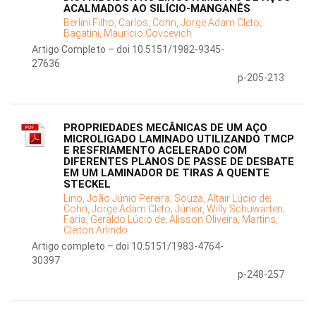
ACALMADOS AO SILÍCIO-MANGANÊS
Berlini Filho, Carlos;
Cohn, Jorge Adam Cleto;
Bagatini, Maurício Covcevich
Artigo Completo – doi 10.5151/1982-9345-
27636
p-205-213
PROPRIEDADES MECÂNICAS DE UM AÇO
MICROLIGADO LAMINADO UTILIZANDO TMCP
E RESFRIAMENTO ACELERADO COM
DIFERENTES PLANOS DE PASSE DE DESBATE
EM UM LAMINADOR DE TIRAS A QUENTE
STECKEL
Lino, João Júnio Pereira;
Souza, Altair Lúcio de;
Cohn, Jorge Adam Cleto;
Júnior, Willy Schuwarten;
Faria, Geraldo Lúcio de;
Alisson Oliveira;
Martins,
Cleiton Arlindo
Artigo completo – doi 10.5151/1983-4764-
30397
p-248-257