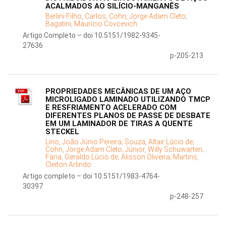
ACALMADOS AO SILÍCIO-MANGANÊS
Berlini Filho, Carlos;
Cohn, Jorge Adam Cleto;
Bagatini, Maurício Covcevich
Artigo Completo – doi 10.5151/1982-9345-
27636
p-205-213
PROPRIEDADES MECÂNICAS DE UM AÇO
MICROLIGADO LAMINADO UTILIZANDO TMCP
E RESFRIAMENTO ACELERADO COM
DIFERENTES PLANOS DE PASSE DE DESBATE
EM UM LAMINADOR DE TIRAS A QUENTE
STECKEL
Lino, João Júnio Pereira;
Souza, Altair Lúcio de;
Cohn, Jorge Adam Cleto;
Júnior, Willy Schuwarten;
Faria, Geraldo Lúcio de;
Alisson Oliveira;
Martins,
Cleiton Arlindo
Artigo completo – doi 10.5151/1983-4764-
30397
p-248-257