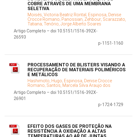
COBRE ATRAVÉS DE UMA MEMBRANA
SELETIVA
Moisés, Victoria Beatriz Rontal;
Espinosa, Denise
Crocce Romano;
Panossian, Zehbour;
Scarazzato,
Tatiana;
Tenório, Jorge Alberto Soares
Artigo Completo – doi 10.5151/1516-392X-
26593
p-1151-1160
PROCESSAMENTO DE BLISTERS VISANDO A
RECUPERAÇÃO DE MATERIAIS POLIMÉRICOS
E METÁLICOS
Hashimoto, Hugo;
Espinosa, Denise Crocce
Romano;
Santos, Marcela Silva Araujo dos
Artigo Completo – doi 10.5151/1516-392X-
26901
p-1724-1729
EFEITO DOS GASES DE PROTEÇÃO NA
RESISTÊNCIA À OXIDAÇÃO A ALTAS
TEMPERATURAS AO AR DE JUNTAS