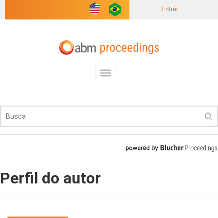
Entrar
Toggle
navigation
Perfil do autor