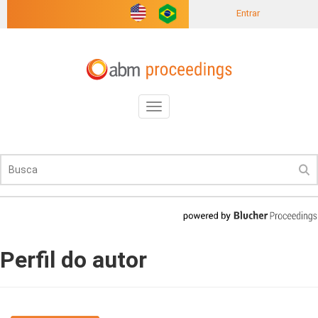
Entrar
Toggle
navigation
Perfil do autor