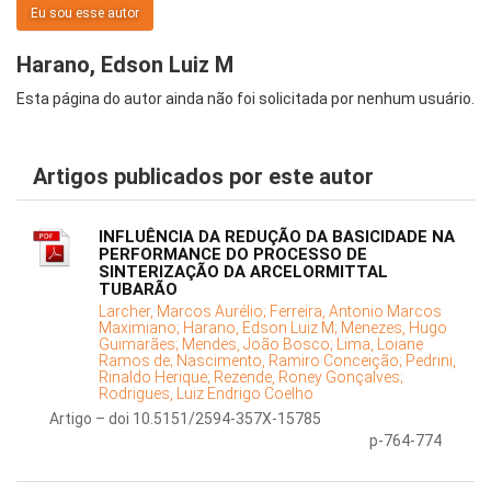
Eu sou esse autor
Harano, Edson Luiz M
Esta página do autor ainda não foi solicitada por nenhum usuário.
Artigos publicados por este autor
INFLUÊNCIA DA REDUÇÃO DA BASICIDADE NA
PERFORMANCE DO PROCESSO DE
SINTERIZAÇÃO DA ARCELORMITTAL
TUBARÃO
Larcher, Marcos Aurélio;
Ferreira, Antonio Marcos
Maximiano;
Harano, Edson Luiz M;
Menezes, Hugo
Guimarães;
Mendes, João Bosco;
Lima, Loiane
Ramos de;
Nascimento, Ramiro Conceição;
Pedrini,
Rinaldo Herique;
Rezende, Roney Gonçalves;
Rodrigues, Luiz Endrigo Coelho
Artigo – doi 10.5151/2594-357X-15785
p-764-774