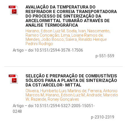
AVALIAÇÃO DA TEMPERATURA DO
RESFRIADOR E CORREIA TRANSPORTADORA
DO PROCESSO DE SINTERIZAÇÃO DA
ARCELORMITTAL TUBARÃO ATRAVÉS DE
ANÁLISE TERMOGRÁFICA
Harano, Edson Luiz M;
Soela, Ivan;
Nascimento,
Ramiro Conceição;
Lima, Loiane Ramos de;
Mendes, João Bosco;
Salera, Rinaldo Herique
Pedrini Rodrigo
Artigo – doi 10.5151/2594-357X-17506
p-551-559
SELEÇÃO E PREPARAÇÃO DE COMBUSTÍVEIS
SÓLIDOS PARA A PLANTA DE SINTERIZAÇÃO
DA CST/ARCELOR- MITTAL
Oliveira, Humberto Luis Martins de;
Ferreira, Antonio
Marcos M;
Harano, Edson Luiz M;
Andrade, Marcelo
W;
Rezende, Roney Gonçalves
Artigo – doi 10.5151/2594-5327-2005-15051-
0248
p-2310-2319